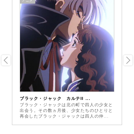
アニメ
ブラック・ジャック カルテII ...
ブ
ブラック・ジャックは北の町で四人の少女と
無
弟
出会う。その数ヵ月後、少女たちのひとりと
躍
.
再会したブラック・ジャックは四人の仲...
は