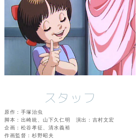
スタッフ
原作：手塚治虫
脚本：出崎統、山下久仁明 演出：吉村文宏
企画：松谷孝征、清水義裕
作画監督：杉野昭夫