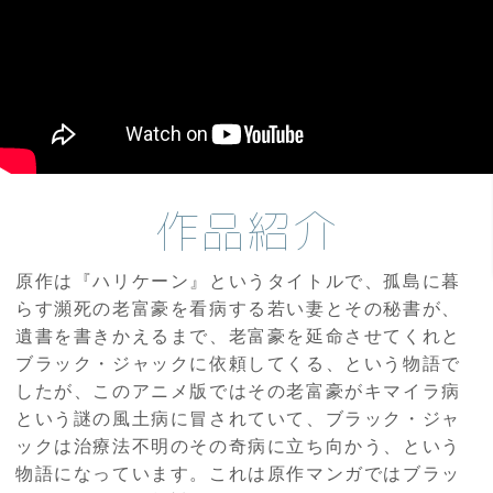
作品紹介
原作は『ハリケーン』というタイトルで、孤島に暮
らす瀕死の老富豪を看病する若い妻とその秘書が、
遺書を書きかえるまで、老富豪を延命させてくれと
ブラック・ジャックに依頼してくる、という物語で
したが、このアニメ版ではその老富豪がキマイラ病
という謎の風土病に冒されていて、ブラック・ジャ
ックは治療法不明のその奇病に立ち向かう、という
物語になっています。これは原作マンガではブラッ