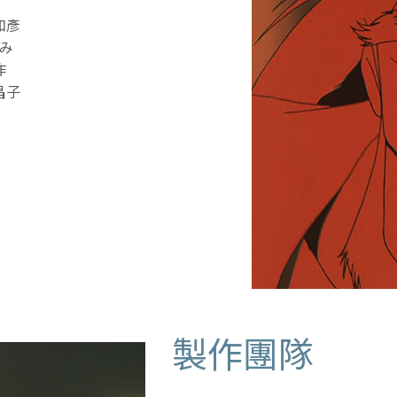
和彥
み
作
昌子
製作團隊