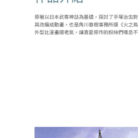
原著以日本武尊神話為基礎，探討了手塚治虫對
其改編成動畫，也是角川春樹事務所版《火之鳥
外型比漫畫版老氣，讓喜愛原作的粉絲們嘆息不已