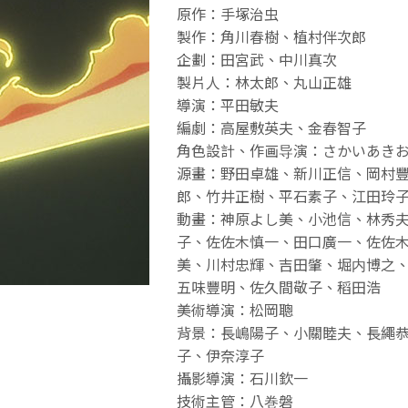
原作：手塚治虫
製作：角川春樹、植村伴次郎
企劃：田宮武、中川真次
製片人：林太郎、丸山正雄
導演：平田敏夫
編劇：高屋敷英夫、金春智子
角色設計、作画导演：さかいあき
源畫：野田卓雄、新川正信、岡村
郎、竹井正樹、平石素子、江田玲
動畫：神原よし美、小池信、林秀
子、佐佐木慎一、田口廣一、佐佐
美、川村忠輝、吉田肇、堀内博之
五味豐明、佐久間敬子、稻田浩
美術導演：松岡聰
背景：長嶋陽子、小關睦夫、長繩
子、伊奈淳子
攝影導演：石川欽一
技術主管：八巻磐