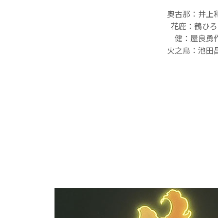
奧古那：井上
花鹿：鶴ひろ
健：屋良勇
火之鳥：池田