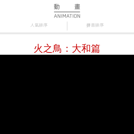
人氣排序
拼音排序
火之鳥：大和篇