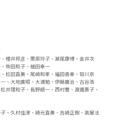
お
豐、櫻井邦彦、栗原玲子、瀨尾康博、金井次
子、柴田和子、槌田幸一
夫、松田直美、尾崎和孝、福田善幸、菊川京
木一、大地廣昭、大浦勉、伊藤廣治、古谷浩
、松井理和子、長野順一、西村豐、渡邊惠子、
恭子、久村佳津、崎元直美、吉崎正樹、高屋法