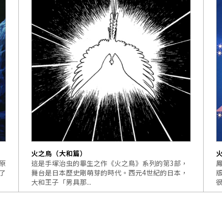
火之鳥（大和篇）
原
這是手塚治虫的畢生之作《火之鳥》系列的第3部，
了
舞台是日本歷史剛萌芽的時代。西元4世紀的日本，
大和王子「男具那...
很