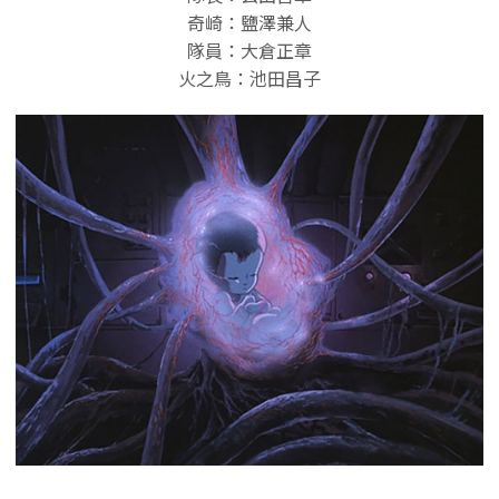
奇崎：鹽澤兼人
隊員：大倉正章
火之鳥：池田昌子