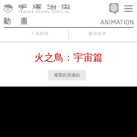
人氣排序
拼音排序
火之鳥：宇宙篇
複製此頁連結