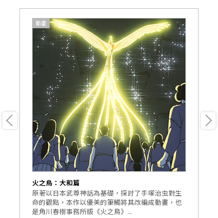
動畫
火之鳥：大和篇
火
動
原著以日本武尊神話為基礎，探討了手塚治虫對生
這
的
命的觀點，本作以優美的筆觸將其改編成動畫，也
《
是角川春樹事務所版《火之鳥》...
年