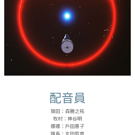
配音員
猿田：森勝之祐
牧村：神谷明
娜娜：戶田惠子
隊長：玄田哲章