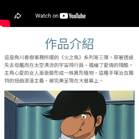
作品介紹
這是角川春樹事務所版的《火之鳥》系列第三彈。原著透過
失去母艦而在太空漂流的宇宙飛行員，描繪了愛情的殘酷。
主角心愛的女人漸漸變形成一株異形植物，這種手塚治虫獨
特的扭曲浪漫主義，被完美呈現在大螢幕上。