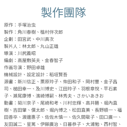
製作團隊
原作：手塚治虫
製作：角川春樹、植村伴次郎
企劃：田宮武、中川真次
製片人：林太郎、丸山正雄
導演：川尻義昭
編劇：高屋敷英夫、金春智子
作画导演：野田卓雄
機械設計、設定設計：稻垣賢吾
源畫：新川信正、栗原玲子、柴田和子、岡村豐、金子昌
司、槌田幸一、及川博史、江田玲子、羽根章悅、平石素
子、瀨尾康博、濱崎博嗣、林秀夫、さかいあきお
動畫：菊川京子、尾崎和考、川村忠輝、高井勝、堀內直
樹、吉田肇、僕太郎、堀内博之、松田直美、長野順一、福
田善卒、渡邊惠子、佐佐木慎一、佐久間敬子、田口廣一、
友田誠二、星篤、伊藤廣治、日暮恭子、大浦勉、西村智、