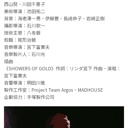
西山努、川田千惠子
美術導演：池田祐二
背景：海老澤一男、伊藤豐、長縄恭子、岩崎正樹
攝影導演：石川欽一
技術主管：八巻磐
剪輯：尾形治敏
音樂導演：宮下富實夫
音樂製片人：石川光
插曲
《SHOWERS OF GOLD》作詞：リンダ宮下 作曲、演唱：
宮下富實夫
音響導演：明田川進
製作工作室：Project Team Argos、MADHOUSE
企劃協力：手塚製作公司