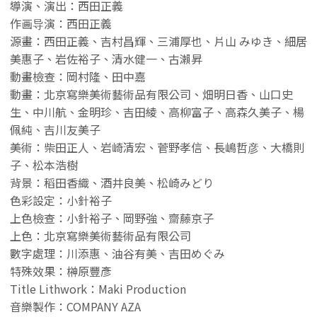
導演、演出：西田正義
作画导演：西田正義
源畫：西田正義、吉村昌輝、三浦厚也、片山 みゆき、細居
美惠子、岩佐裕子、清水健一、古瀨昇
動畫檢查：岡村隆、田中嘉
動畫：北京寫樂美術藝術品有限公司、畑明日香、山口史
生、中川航、金明珍、吉田綾、高柳富子、高森久美子、楊
佩純、吉川友美子
美術：柴田正人、岩崎清宏、菅野孝信、長嶋哲彦、大橋則
子、松本浩樹
背景：稻田香織、酒井良美、松崎みどり
色彩設定：小針裕子
上色檢查：小針裕子、岡野強、齋藤京子
上色：北京寫樂美術藝術品有限公司
數字處理：川添惠、油谷有美、吉田めぐみ
特殊效果：榊原豐彥
Title Lithwork：Maki Production
音樂製作：COMPANY AZA