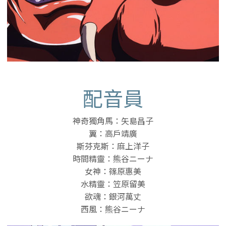
配音員
神奇獨角馬：矢島昌子
翼：高戶靖廣
斯芬克斯：麻上洋子
時間精靈：熊谷ニーナ
女神：篠原惠美
水精靈：笠原留美
欲魂：銀河萬丈
西風：熊谷ニーナ