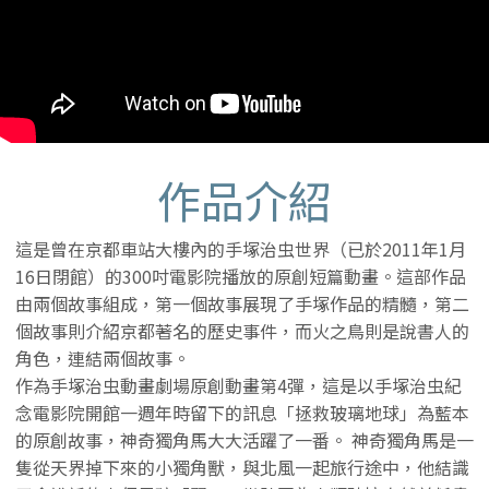
作品介紹
這是曾在京都車站大樓內的手塚治虫世界（已於2011年1月
16日閉館）的300吋電影院播放的原創短篇動畫。這部作品
由兩個故事組成，第一個故事展現了手塚作品的精髓，第二
個故事則介紹京都著名的歷史事件，而火之鳥則是說書人的
角色，連結兩個故事。
作為手塚治虫動畫劇場原創動畫第4彈，這是以手塚治虫紀
念電影院開館一週年時留下的訊息「拯救玻璃地球」為藍本
的原創故事，神奇獨角馬大大活躍了一番。 神奇獨角馬是一
隻從天界掉下來的小獨角獸，與北風一起旅行途中，他結識