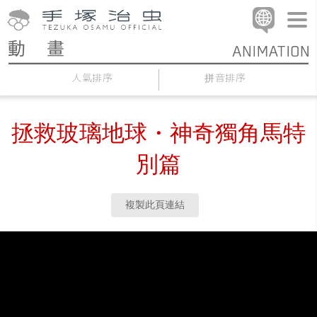
人氣排序
拼音排序
拯救玻璃地球・神奇獨角馬特
別篇
複製此頁連結