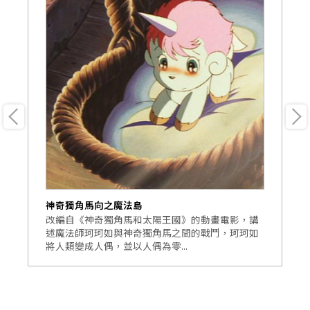
神奇獨角馬向之魔法島
神
角
改編自《神奇獨角馬和太陽王國》的動畫電影，講
敘
想
述魔法師珂珂如與神奇獨角馬之間的戰鬥，珂珂如
馬
將人類變成人偶，並以人偶為零...
奇