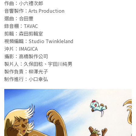
作曲：小六禮次郎
音響製作：Arts Production
選曲：合田豐
錄音棚：TAVAC
剪輯：森田剪輯室
視頻編輯：Studio Twinkleland
沖片：IMAGICA
攝影：高橋製作公司
製片人：久保田稔、宇田川純男
製作負責：柳澤光子
制作進行：小口幸弘