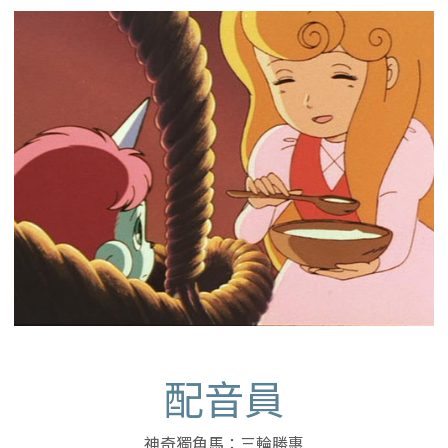
配音員
神奇獨角馬：三輪勝惠