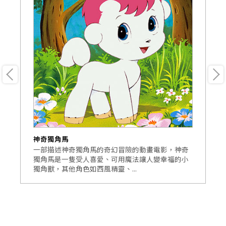
神奇獨角馬
神
角
一部描述神奇獨角馬的奇幻冒險的動畫電影，神奇
敘
想
獨角馬是一隻受人喜愛、可用魔法讓人變幸福的小
馬
獨角獸，其他角色如西風精靈、...
奇