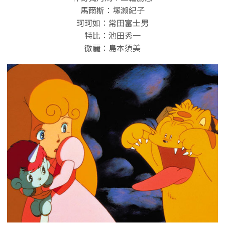
馬爾斯：塚瀨紀子
珂珂如：常田富士男
特比：池田秀一
徹麗：島本須美