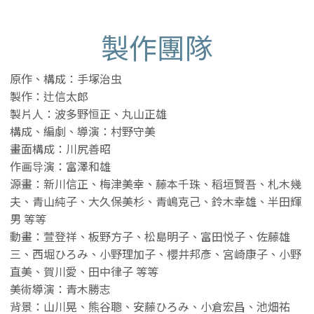
製作團隊
原作、構成：手塚治虫
製作：辻信太郎
製片人：波多野恒正、丸山正雄
構成、編劇、導演：村野守美
畫面構成：川尻善昭
作画导演：富澤和雄
源畫：新川信正、梅津美幸、藤本千珠、稻垣賢吾、札木幾
夫、青山純子、大久保美杉、青嶋克己、鈴木幸雄、半田輝
男 等等
動畫：萱登祥、板野方子、松島明子、富田悦子、佐藤雄
三、西堀ひろみ、小野理加子、櫻井邦彥、宮崎康子、小野
直美、賀川愛、田中律子 等等
美術導演：青木勝志
背景：山川晃、熊谷聰、安藤ひろみ、小倉宏昌、池畑祐