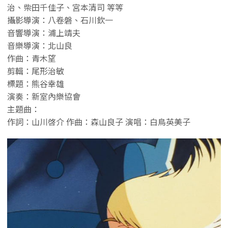
治、柴田千佳子、宮本清司 等等
攝影導演：八卷磐、石川欽一
音響導演：浦上靖夫
音樂導演：北山良
作曲：青木望
剪輯：尾形治敏
標題：熊谷幸雄
演奏：新室內樂協會
主題曲：
作詞：山川啓介 作曲：森山良子 演唱：白鳥英美子