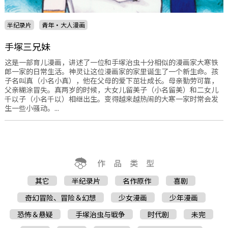
半纪录片
青年・大人漫画
手塚三兄妹
这是一部育儿漫画，讲述了一位和手塚治虫十分相似的漫画家大寒铁
郎一家的日常生活。神灵让这位漫画家的家里诞生了一个新生命。孩
子名叫真（小名小真），他在父母的爱下茁壮成长。母亲勤劳可靠，
父亲糊涂冒失。真两岁的时候，大女儿留美子（小名留美）和二女儿
千以子（小名千以）相继出生。变得越来越热闹的大寒一家时常会发
生一些小骚动。...
其它
半纪录片
名作原作
喜剧
奇幻冒险、冒险＆幻想
少女漫画
少年漫画
恐怖＆悬疑
手塚治虫与戦争
时代剧
未完