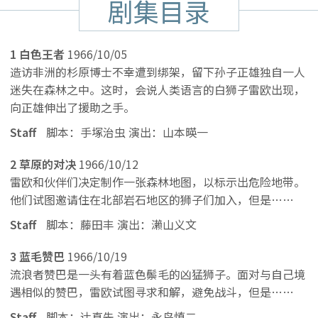
剧集目录
1 白色王者
1966/10/05
造访非洲的杉原博士不幸遭到绑架，留下孙子正雄独自一人
迷失在森林之中。这时，会说人类语言的白狮子雷欧出现，
向正雄伸出了援助之手。
Staff
脚本：手塚治虫 演出：山本暎一
2 草原的对决
1966/10/12
雷欧和伙伴们决定制作一张森林地图，以标示出危险地带。
他们试图邀请住在北部岩石地区的狮子们加入，但是……
Staff
脚本：藤田丰 演出：濑山义文
3 蓝毛赞巴
1966/10/19
流浪者赞巴是一头有着蓝色鬃毛的凶猛狮子。面对与自己境
遇相似的赞巴，雷欧试图寻求和解，避免战斗，但是……
Staff
脚本：辻真先 演出：永岛慎二