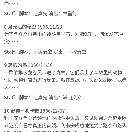
而……
Staff
脚本：辻真先 演出：林重行
8 月光石的秘密
1966/11/23
为了争夺产自月山的神秘月光石，X国和Z国之间爆发了冲
突……
Staff
脚本：手塚治虫 演出：手塚治虫
9 恐怖的鸟
1966/11/30
一群雏隼被龙卷风带进了森林，它们袭击了森林里的动物
们。动物们奋力进行反击。就在激战中，突然又刮起了龙卷
风……
Staff
脚本：辻真先 演出：濑山义文
10 野狗—利卡安
1966/12/07
利卡安在争夺首领地位的战斗中失败，又试图通过杀死雷欧
来证明自己才真正的首领。利卡安成功地拉拢了路奈和路琪