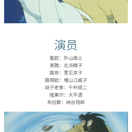
演员
雷欧：外山高士
莱雅：北浜晴子
路奈：里见京子
路琪欧：増山江威子
胡子老爹：千叶顺二
隆美尔：大平透
布拉斯：纳谷悟郎