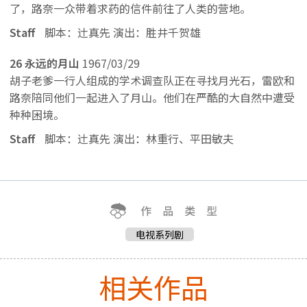
了，路奈一众带着求药的信件前往了人类的营地。
Staff
脚本：辻真先 演出：胜井千贺雄
26 永远的月山
1967/03/29
胡子老爹一行人组成的学术调查队正在寻找月光石，雷欧和
路奈陪同他们一起进入了月山。他们在严酷的大自然中遭受
种种困境。
Staff
脚本：辻真先 演出：林重行、平田敏夫
电视系列剧
相关作品