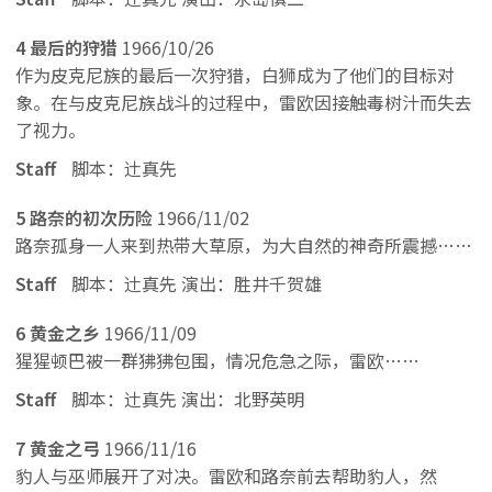
4 最后的狩猎
1966/10/26
作为皮克尼族的最后一次狩猎，白狮成为了他们的目标对
象。在与皮克尼族战斗的过程中，雷欧因接触毒树汁而失去
了视力。
Staff
脚本：辻真先
5 路奈的初次历险
1966/11/02
路奈孤身一人来到热带大草原，为大自然的神奇所震撼……
Staff
脚本：辻真先 演出：胜井千贺雄
6 黄金之乡
1966/11/09
猩猩顿巴被一群狒狒包围，情况危急之际，雷欧……
Staff
脚本：辻真先 演出：北野英明
7 黄金之弓
1966/11/16
豹人与巫师展开了对决。雷欧和路奈前去帮助豹人，然