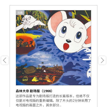
动画
森林大帝 剧场版（1966）
森
年
这部作品是专为剧场版打造的长篇版本，但绝不仅
这
影
仅是对电视版的重新编辑。除了片头的2分钟采用了
自
电视版的画面之外，其余部分...
等