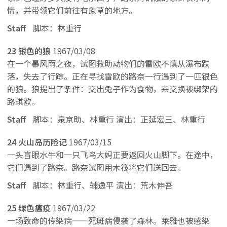
情，并带领它们前往有象草的地方。
Staff
脚本：林重行
23 银色的狼
1967/03/08
在一个暴风雨之夜，试图救助动物们的雷欧不慎从瀑布跌
落，失去了行踪。正在寻找雷欧的路奈一行遇到了一匹银色
的狼。狼提出了条件：交出兔子作为食物，来交换被绑架的
路琪欧。
Staff
脚本：泉京助、林重行 演出：正延宏三、林重行
24 火山岛历险记
1967/03/15
一头盲眼水牛和一只飞鸟大妈正要返回火山脚下。在途中，
它们遇到了路奈。路奈试图用木筏将它们送回去。
Staff
脚本：林重行、辅逸平 演出：荒木伸吾
25 绿色瘟疫
1967/03/22
一场致命的传染病——死斑病侵袭了森林。莱雅也被感染