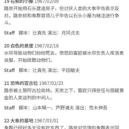
19 石制的小屋
1967/02/09
路奈开始用石头建造房子，但讨厌人类的大象毕佐表示反
对。路奈就和象群首领儿子毕佐以石头小屋为赌注进行争
斗。
Staff
脚本：辻真先 演出：月冈贞夫
20 白色的悬崖
1967/02/16
水坝导致动物们纷纷死去。愤怒的雷欧被水坝负责人库洛勇
说服，开始疏散动物们。
Staff
脚本：辻真先 演出：平田敏夫
21 恐怖的亚古拉
1967/02/23
路奈被土狼阿古拉劫持。无奈之下，雷欧只得担任与觊觎黄
金的人类谈判的中间人。
Staff
脚本：山本暎一、芦野浦夫 演出：荒木伸吾
22 大象的墓地
1967/03/01
象群已经好多天没有吃东西了，路奈对饥饿的象群表示同