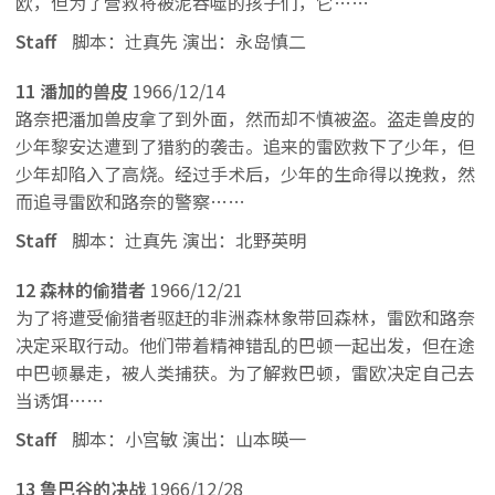
欧，但为了营救将被泥吞噬的孩子们，它……
Staff
脚本：辻真先 演出：永岛慎二
11 潘加的兽皮
1966/12/14
路奈把潘加兽皮拿了到外面，然而却不慎被盗。盗走兽皮的
少年黎安达遭到了猎豹的袭击。追来的雷欧救下了少年，但
少年却陷入了高烧。经过手术后，少年的生命得以挽救，然
而追寻雷欧和路奈的警察……
Staff
脚本：辻真先 演出：北野英明
12 森林的偷猎者
1966/12/21
为了将遭受偷猎者驱赶的非洲森林象带回森林，雷欧和路奈
决定采取行动。他们带着精神错乱的巴顿一起出发，但在途
中巴顿暴走，被人类捕获。为了解救巴顿，雷欧决定自己去
当诱饵……
Staff
脚本：小宫敏 演出：山本暎一
13 鲁巴谷的决战
1966/12/28