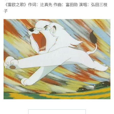
《雷欧之歌》作词：辻真先 作曲：富田勋 演唱：弘田三枝
子