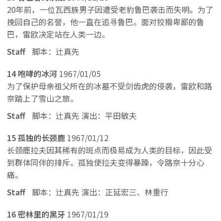
20年前，一位瓦西族男子因遭受老豹鲁巴袭击而失明。为了
挽回自己的名誉，他一直在追寻鲁巴。面对狡猾卑鄙的鲁
巴，雷欧决定站在人类一边。
Staff
脚本：辻真先
14 咆哮的冰河
1967/01/05
为了保护母亲祖父所在的冰墓不受剑齿虎的侵袭，雷欧和路
奈踏上了雪山之旅。
Staff
脚本：辻真先 演出：平田敏夫
15 孤独的长颈鹿
1967/01/12
长颈鹿拉夫因其稀有的斑点而极易成为人类的目标，因此受
到群体同伴的排斥。孤独使拉夫变得暴躁，令路奈十分心
痛。
Staff
脚本：辻真先 演出：正延宏三、林重行
16 密林里的黑牙
1967/01/19