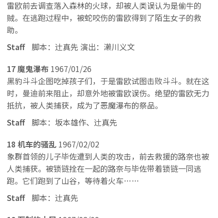
雷欧前去调查落入森林的火球，却被人类误认为是偷牛的
贼。在逃跑过程中，被蛇咬伤的雷欧得到了陌生女子的救
助。
Staff
脚本：辻真先 演出：濑川义文
17 魔鬼瀑布
1967/01/26
黑豹斗斗企图吃掉孩子们，于是雷欧试图击败斗斗。就在这
时，曼迪前来阻止，却意外地被雷欧误伤。绝望的雷欧无力
抵抗，被人类捕获，成为了恶魔瀑布的祭品。
Staff
脚本：坂本雄作、辻真先
18 机车的骚乱
1967/02/02
象群首领的儿子毕佐遭到人类的攻击，前去救援的路奈也被
人类捕获。被锁链拴在一起的路奈与毕佐带着锁链一同逃
跑。它们跑到了山谷，等待着火车……
Staff
脚本：辻真先