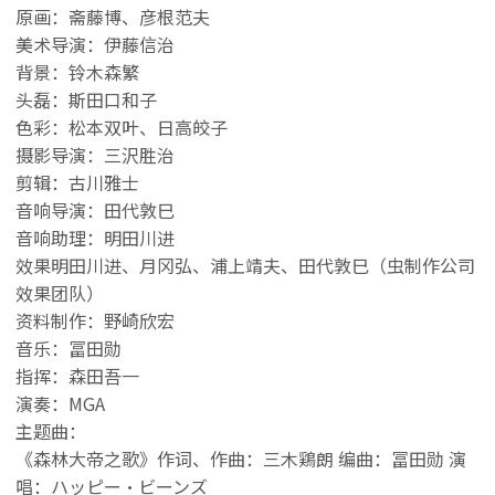
原画：斋藤博、彦根范夫
美术导演：伊藤信治
背景：铃木森繁
头磊：斯田口和子
色彩：松本双叶、日高皎子
摄影导演：三沢胜治
剪辑：古川雅士
音响导演：田代敦巳
音响助理：明田川进
效果明田川进、月冈弘、浦上靖夫、田代敦巳（虫制作公司
效果团队）
资料制作：野崎欣宏
音乐：冨田勋
指挥：森田吾一
演奏：MGA
主题曲：
《森林大帝之歌》作词、作曲：三木鶏朗 编曲：冨田勋 演
唱：ハッピー・ビーンズ