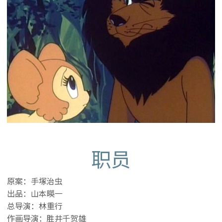
职员
原案：手塚治虫
出品：山本暎一
总导演：林重行
作画导演：胜井千贺雄