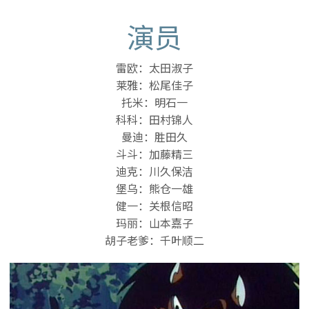
演员
雷欧：太田淑子
莱雅：松尾佳子
托米：明石一
科科：田村锦人
曼迪：胜田久
斗斗：加藤精三
迪克：川久保洁
堡乌：熊仓一雄
健一：关根信昭
玛丽：山本嘉子
胡子老爹：千叶顺二