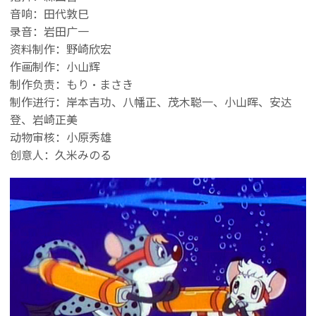
音响：田代敦巳
录音：岩田广一
资料制作：野崎欣宏
作画制作：小山辉
制作负责：もり・まさき
制作进行：岸本吉功、八幡正、茂木聪一、小山晖、安达
登、岩崎正美
动物审核：小原秀雄
创意人：久米みのる