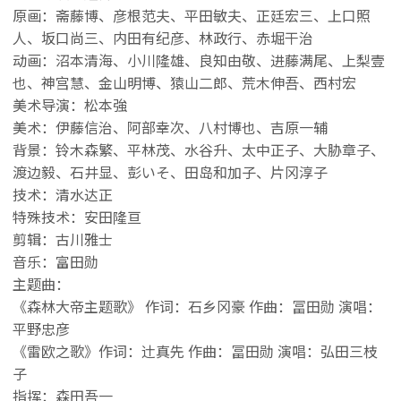
原画：斋藤博、彦根范夫、平田敏夫、正廷宏三、上口照
人、坂口尚三、内田有纪彦、林政行、赤堀干治
动画：沼本清海、小川隆雄、良知由敬、进藤满尾、上梨壹
也、神宫慧、金山明博、猿山二郎、荒木伸吾、西村宏
美术导演：松本強
美术：伊藤信治、阿部幸次、八村博也、吉原一辅
背景：铃木森繁、平林茂、水谷升、太中正子、大胁章子、
渡边毅、石井显、彭いそ、田岛和加子、片冈淳子
技术：清水达正
特殊技术：安田隆亘
剪辑：古川雅士
音乐：富田勋
主题曲：
《森林大帝主题歌》 作词：石乡冈豪 作曲：冨田勋 演唱：
平野忠彦
《雷欧之歌》作词：辻真先 作曲：冨田勋 演唱：弘田三枝
子
指挥：森田吾一