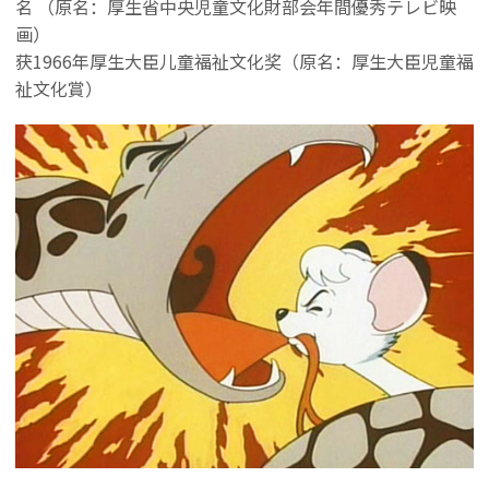
名 （原名：厚生省中央児童文化財部会年間優秀テレビ映
画）
获1966年厚生大臣儿童福祉文化奖（原名：厚生大臣児童福
祉文化賞）