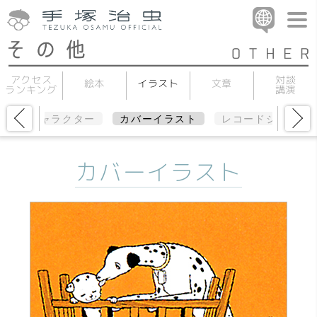
アクセス
対談
イラスト
絵本
文章
ランキング
講演
コットキャラクター
カバーイラスト
レコードジャケッ
カバーイラスト