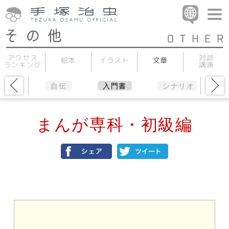
アクセス
対談
イラスト
絵本
文章
ランキング
講演
セイ
自伝
入門書
シナリオ
まんが専科・初級編