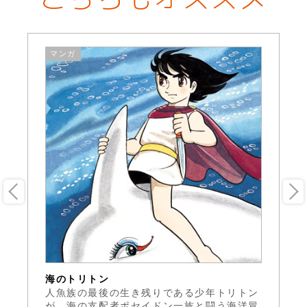
マンガ
海のトリトン
海
ち
人魚族の最後の生き残りである少年トリトン
5
体
が、海の支配者ポセイドン一族と闘う海洋冒
ィ