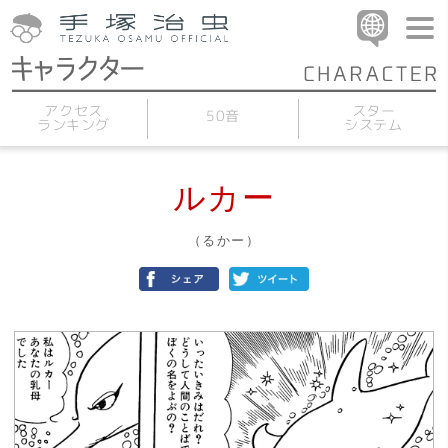
アクセス
スター
50音
ランキング
システム
ルカー
（るかー）