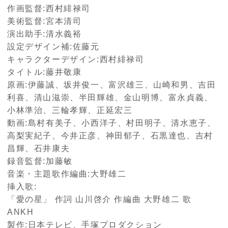
作画監督:西村緋禄司
美術監督:宮本清司
演出助手:清水義裕
設定デザイン補:佐藤元
キャラクターデザイン:西村緋禄司
タイトル:藤井敬康
原画:伊藤誠、坂井俊一、富沢雄三、山崎和男、吉田
利喜、清山滋崇、半田輝雄、金山明博、富永貞義、
小林準治、三輪孝輝、正延宏三
動画:島村有美子、小西洋子、村田明子、清水恵子、
高梨実紀子、今井正彦、神田郁子、石黒達也、吉村
昌輝、石井康夫
録音監督:加藤敏
音楽・主題歌作編曲:大野雄二
挿入歌:
「愛の星」 作詞 山川啓介 作編曲 大野雄二 歌
ANKH
製作:日本テレビ、手塚プロダクション