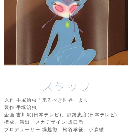
スタッフ
原作:手塚治虫「来るべき世界」より
製作:手塚治虫
企画:吉川斌(日本テレビ)、都築忠彦(日本テレビ)
構成、演出、メカデザイン:坂口尚
プロデューサー:堀越徹、松谷孝征、小森徹