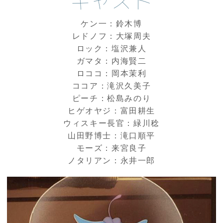
キャスト
ケン一：鈴木博
レドノフ：大塚周夫
ロック：塩沢兼人
ガマタ：内海賢二
ロココ：岡本茉利
ココア：滝沢久美子
ピーチ：松島みのり
ヒゲオヤジ：富田耕生
ウィスキー長官：緑川稔
山田野博士：滝口順平
モーズ：来宮良子
ノタリアン：永井一郎