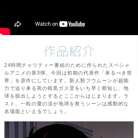
作品紹介
24時間チャリティー番組のために作られたスペシャ
ルアニメの第3弾。今回は初期の代表作「来るべき世
界」を原作にしています。新人類フウムーンが超能
力で迫り来る死の暗黒ガス雲をいち早く察知し、地
球を脱出しようとするとここからはじまります。ラ
スト、一粒の愛の涙が地球を救うシーンは感動的な
名場面といえるでしょう。