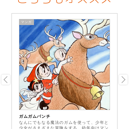
マンガ
ガムガムパンチ
新
なんにでもなる魔法のガムを使って、少年と
2
ー
少女がさまざまな冒険をする、幼年向けマン
例