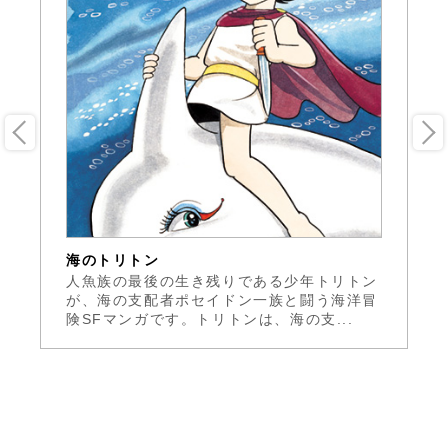
海のトリトン
海
ん
人魚族の最後の生き残りである少年トリトン
5
局
が、海の支配者ポセイドン一族と闘う海洋冒
ィ
険SFマンガです。トリトンは、海の支...
た