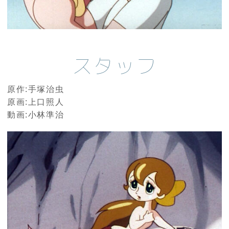
スタッフ
原作:手塚治虫
原画:上口照人
動画:小林準治