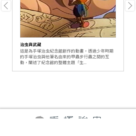
治虫與武藏
手
大
這是為手塚治虫紀念館創作的動畫，透過少年時期
這
像
的手塚治虫與他筆名由來的甲蟲步行蟲之間的互
和
動，闡述了紀念館的整體主題「生...
本
©TEZUKA PRODUCTIONS