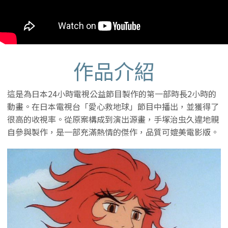
作品介紹
這是為日本24小時電視公益節目製作的第一部時長2小時的
動畫。在日本電視台「愛心救地球」節目中播出，並獲得了
很高的收視率。從原案構成到演出源畫，手塚治虫久違地親
自參與製作，是一部充滿熱情的傑作，品質可媲美電影版。