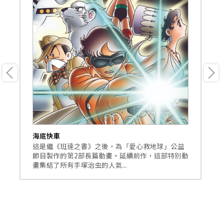
海底快車
風
第
這是繼《班達之書》之後，為「愛心救地球」公益
為
現代
節目製作的第2部長篇動畫。延續前作，這部特別動
考
畫集結了所有手塚治虫的人氣...
類