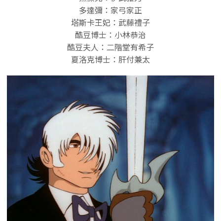
多達彌：家弓家正
塔斯卡王妃：武藤禮子
酷豆博士：小林恭治
酷豆夫人：二階堂有希子
夏洛克博士：肝付兼太