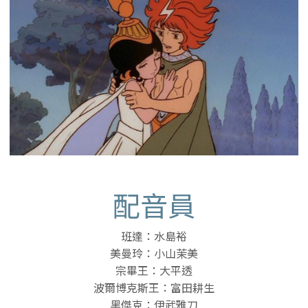
配音員
班達：水島裕
美曼玲：小山茉美
宗畢王：大平透
波爾博克斯王：富田耕生
黑傑克：伊武雅刀