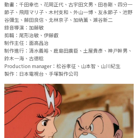
動畫：千田幸也、花岡正代、古宇田文男、田巻剛、四分一
節子、飛翔マリ子、木村支和、外山一博、友永節子、池野
谷彌生、藤田良信、北林京子、加納薰、瀨谷新二
錄音導演：加藤敏
剪輯：尾形治敏、伊藤叡
制作主任：面高昌治
制作進行：清水義裕、鹿島田廣臣、土屋貴彥、神戸幹男、
鈴木一海、古德稔
Production manager：松谷孝征、山本智、山川紀生
製作：日本電視台、手塚製作公司