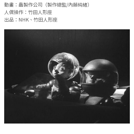
動畫：蟲製作公司（製作總監/內藤純緒）
人偶操作：竹田人形座
出品：NHK、竹田人形座