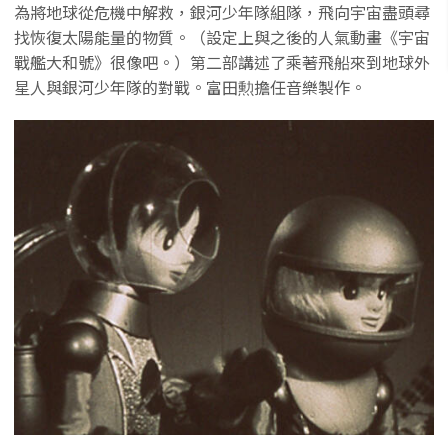
為將地球從危機中解救，銀河少年隊組隊，飛向宇宙盡頭尋
找恢復太陽能量的物質。（設定上與之後的人氣動畫《宇宙
戰艦大和號》很像吧。）第二部講述了乘著飛船來到地球外
星人與銀河少年隊的對戰。富田勲擔任音樂製作。