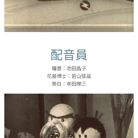
配音員
羅普：池田昌子
花島博士：若山弦蔵
旁白：牟田梯三