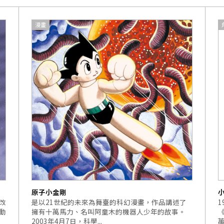
漫畫
原子小金剛
改
是以21世紀的未來為舞臺的科幻漫畫，作品講述了
動
擁有十萬馬力、名叫阿童木的機器人少年的故事。
2003年4月7日，科學...
萬