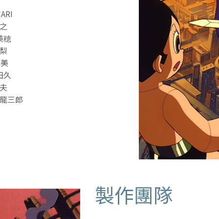
RI
之
美穂
梨
英美
田久
夫
龍三郎
製作團隊