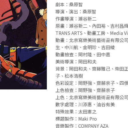
劇本：桑原智
導演·演出：桑原智
作畫導演：瀨谷新二
原畫：瀨谷新二、內田裕、吉村昌輝、
TRANS ARTS、動畫工房、Media Vi
動畫：北京寫樂美術藝術品有限公
生、中川航、金明珍、吉田綾
動畫檢查：岡村隆、田中嘉
美術導演：岡田和夫
背景：岡田和夫、齋藤雅己、柴田
子、松本浩樹
色彩設定：岡野強、齋藤京子、四
上色檢查：岡野強、齋藤京子
上色：北京寫樂美術藝術品有限公
數字處理：川添惠、油谷有美
特殊效果：太田憲之
標題製作：Maki Pro
音樂製作：COMPANY AZA