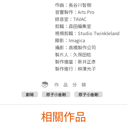
作曲：長谷川智樹
音響製作：Arts Pro
錄音室：TAVAC
剪輯：森田編集室
視頻剪輯：Studio Twinkleland
顯影：Imagica
攝影：高橋製作公司
製片人：久保田稔
製作擔當：新井正彥
製作進行：柳澤光子
劇場
原子小金剛
原子小金剛
相關作品