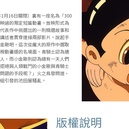
1月16日關閉）裏有一座名為「300
映過的限定短篇動畫。放映形式為
代表作中挑選出的一則精選故事和
講述者貫穿連接兩部影片。說起手
金剛吧。這次從龐大的原作中選取
視動畫版的名場面。青騎士認為通
人，而小金剛則認為總有一天人們
拒絕與人類戰鬥的小金剛與青騎士
問題的手段呢？」火之鳥發問道，
組引發的池田屋騷亂。
版權說明