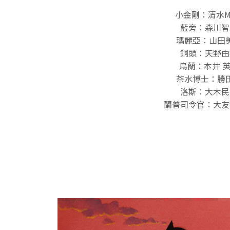
小金剛：清水MA
藍旁：森川智
瑪麗亞：山田
銅頭：天野由
烏蘭：本井 
茶水博士：勝
洛斯：大木民
蘭普司令官：大友