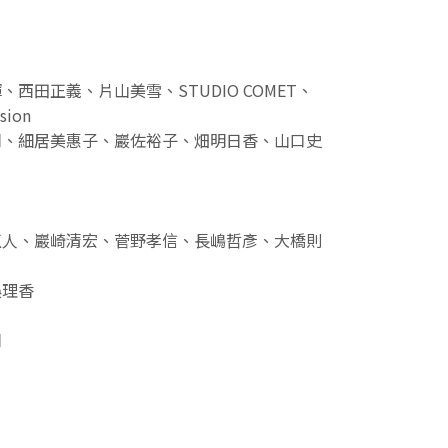
西田正義、片山美雪、STUDIO COMET、
sion
司、細居美惠子、巖佐裕子、畑明日香、山口史
正人、巖崎清宏、菅野孝信、長嶋哲彥、大橋則
俁理香
司