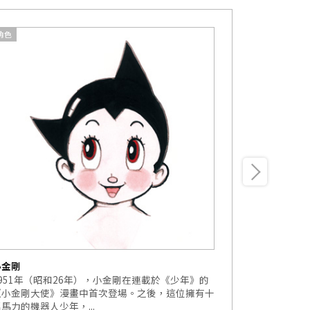
角色
動畫
小金剛
ASTROBO
1951年（昭和26年），小金剛在連載於《少年》的
在全世界，人
《小金剛大使》漫畫中首次登場。之後，這位擁有十
的得力助手，
馬力的機器人少年，...
聽從命令行動的