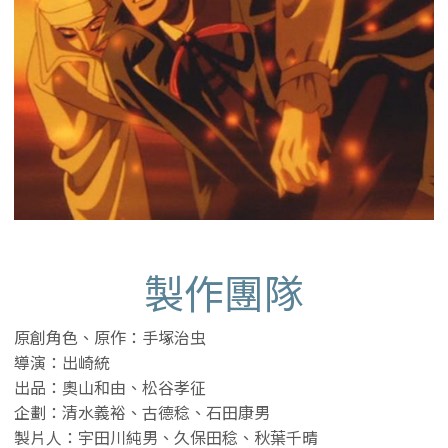
製作團隊
原創角色、原作：手塚治虫
導演：出崎統
出品：奧山和由、松谷孝征
企劃：清水義裕、古德稔、石田康男
製片人：宇田川純男、久保田稔、秋葉千晴