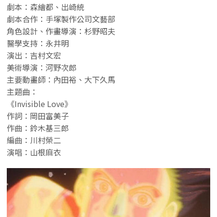
劇本：森繪都、出崎統
劇本合作：手塚製作公司文藝部
角色設計、作畫導演：杉野昭夫
醫學支持：永井明
演出：吉村文宏
美術導演：河野次郎
主要動畫師：內田裕、大下久馬
主題曲：
《Invisible Love》
作詞：岡田富美子
作曲：鈴木基三郎
編曲：川村榮二
演唱：山根麻衣