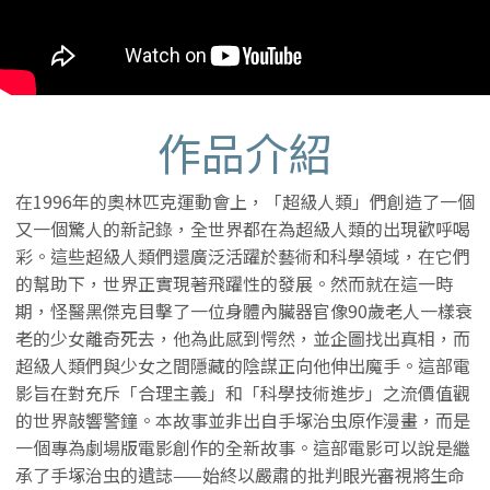
作品介紹
在1996年的奧林匹克運動會上，「超級人類」們創造了一個
又一個驚人的新記錄，全世界都在為超級人類的出現歡呼喝
彩。這些超級人類們還廣泛活躍於藝術和科學領域，在它們
的幫助下，世界正實現著飛躍性的發展。然而就在這一時
期，怪醫黑傑克目擊了一位身體內臟器官像90歲老人一樣衰
老的少女離奇死去，他為此感到愕然，並企圖找出真相，而
超級人類們與少女之間隱藏的陰謀正向他伸出魔手。這部電
影旨在對充斥「合理主義」和「科學技術進步」之流價值觀
的世界敲響警鐘。本故事並非出自手塚治虫原作漫畫，而是
一個專為劇場版電影創作的全新故事。這部電影可以說是繼
承了手塚治虫的遺誌——始終以嚴肅的批判眼光審視將生命