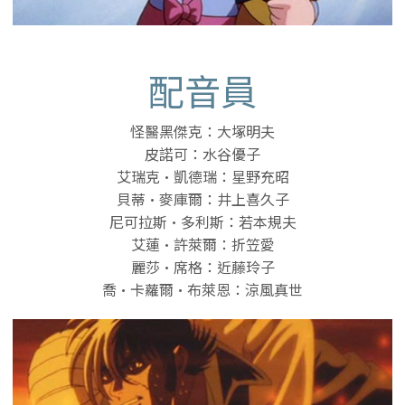
配音員
怪醫黑傑克：大塚明夫
皮諾可：水谷優子
艾瑞克·凱德瑞：星野充昭
貝蒂·麥庫爾：井上喜久子
尼可拉斯·多利斯：若本規夫
艾蓮·許萊爾：折笠愛
麗莎·席格：近藤玲子
喬·卡蘿爾·布萊恩：涼風真世