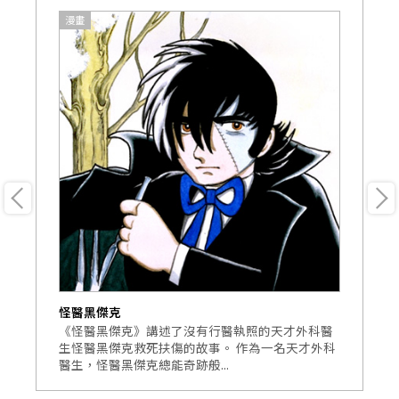
漫畫
怪醫黑傑克
怪
後
《怪醫黑傑克》講述了沒有行醫執照的天才外科醫
原
有
生怪醫黑傑克救死扶傷的故事。 作為一名天才外科
富
醫生，怪醫黑傑克總能奇跡般...
在