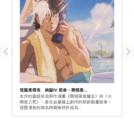
怪醫黑傑克 病歷IV. 拒食，兩個黑...
怪
身
本作的靈感來自原作漫畫《兩個黑暗醫生》和《大
《
三
明星之死》，是在此基礎上創作的原創動畫故事。
生
經歷漫長的無名時期後終於成為...
醫