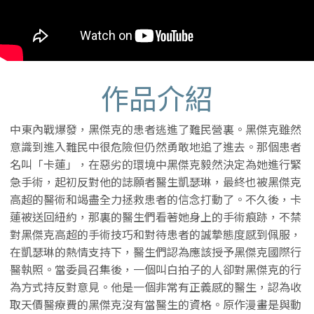
作品介紹
中東內戰爆發，黑傑克的患者逃進了難民營裏。黑傑克雖然
意識到進入難民中很危險但仍然勇敢地追了進去。那個患者
名叫「卡蓮」，在惡劣的環境中黑傑克毅然決定為她進行緊
急手術，起初反對他的誌願者醫生凱瑟琳，最終也被黑傑克
高超的醫術和竭盡全力拯救患者的信念打動了。不久後，卡
蓮被送回紐約，那裏的醫生們看著她身上的手術痕跡，不禁
對黑傑克高超的手術技巧和對待患者的誠摯態度感到佩服，
在凱瑟琳的熱情支持下，醫生們認為應該授予黑傑克國際行
醫執照。當委員召集後，一個叫白拍子的人卻對黑傑克的行
為方式持反對意見。他是一個非常有正義感的醫生，認為收
取天價醫療費的黑傑克沒有當醫生的資格。原作漫畫是與動