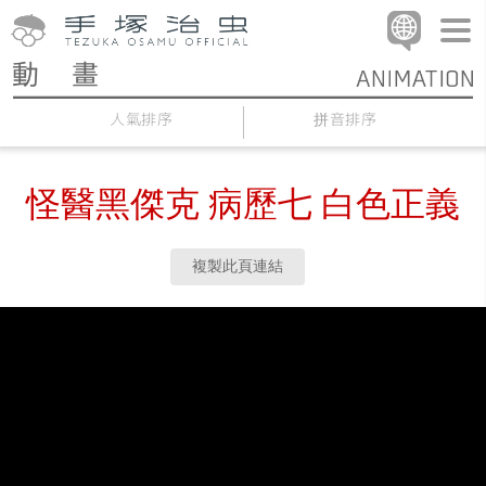
人氣排序
拼音排序
怪醫黑傑克 病歷七 白色正義
複製此頁連結