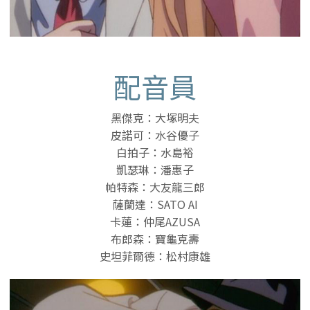
配音員
黑傑克：大塚明夫
皮諾可：水谷優子
白拍子：水島裕
凱瑟琳：潘惠子
帕特森：大友龍三郎
薩蘭達：SATO AI
卡蓮：仲尾AZUSA
布郎森：寶龜克壽
史坦菲爾德：松村康雄