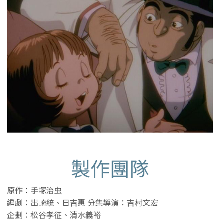
製作團隊
原作：手塚治虫
編劇：出崎統、日吉惠 分集導演：吉村文宏
企劃：松谷孝征、清水義裕