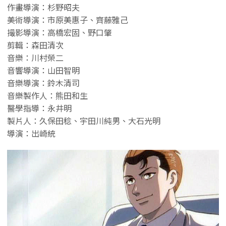
作畫導演：杉野昭夫
美術導演：市原美惠子、齊藤雅己
撮影導演：高橋宏固、野口肇
剪輯：森田清次
音樂：川村榮二
音響導演：山田智明
音樂導演：鈴木清司
音樂製作人：熊田和生
醫學指導：永井明
製片人：久保田稔、宇田川純男、大石光明
導演：出崎統