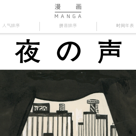
人气排序
拼音排序
时间年表