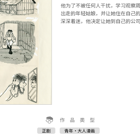
他为了不被任何人干扰，学习观察
出走的年轻姑娘，并让她住在自己
深深着迷，他决定让她到自己的公
正剧
青年・大人漫画