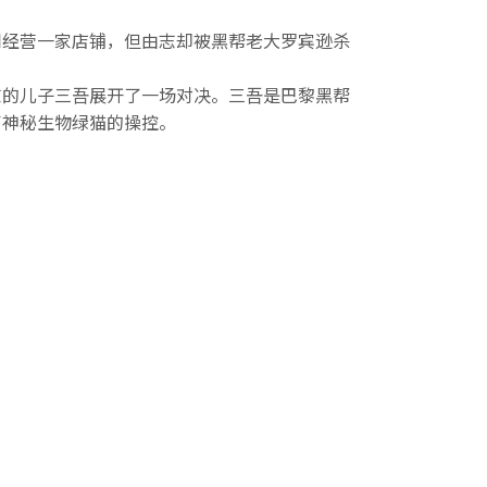
同经营一家店铺，但由志却被黑帮老大罗宾逊杀
志的儿子三吾展开了一场对决。三吾是巴黎黑帮
了神秘生物绿猫的操控。