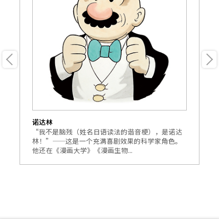
诺达林
大
一
“我不是脑残（姓名日语读法的谐音梗），是诺达
本
精
林！”——这是一个充满喜剧效果的科学家角色。
来
他还在《漫画大学》《漫画生物...
点