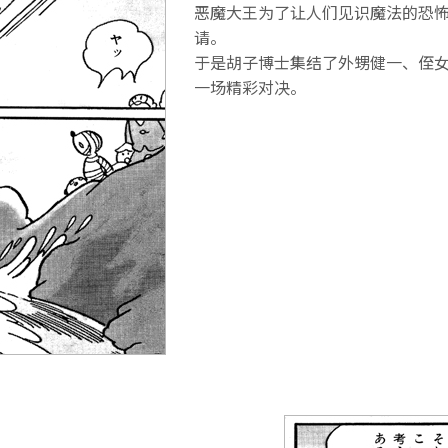
恶魔大王为了让人们见识魔法的恐
请。
于是胡子博士集结了外甥健一、侄
一场精彩对决。