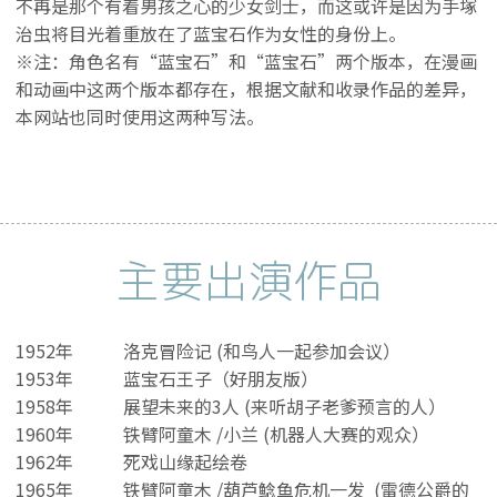
不再是那个有着男孩之心的少女剑士，而这或许是因为手塚
治虫将目光着重放在了蓝宝石作为女性的身份上。
※注：角色名有“蓝宝石”和“蓝宝石”两个版本，在漫画
和动画中这两个版本都存在，根据文献和收录作品的差异，
本网站也同时使用这两种写法。
主要出演作品
1952年
洛克冒险记 (和鸟人一起参加会议）
1953年
蓝宝石王子（好朋友版）
1958年
展望未来的3人 (来听胡子老爹预言的人）
1960年
铁臂阿童木 /小兰 (机器人大赛的观众）
1962年
死戏山缘起绘卷
1965年
铁臂阿童木 /葫芦鲶鱼危机一发 (雷德公爵的