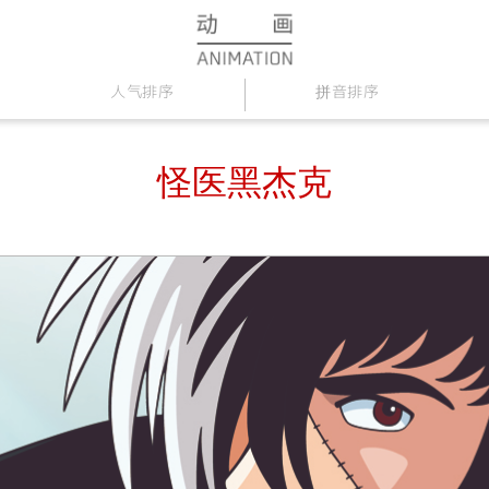
人气排序
拼音排序
怪医黑杰克