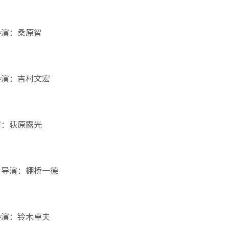
导演：桑原智
导演：吉村文宏
演：荻原露光
 导演：棚桥一德
导演：铃木卓夫