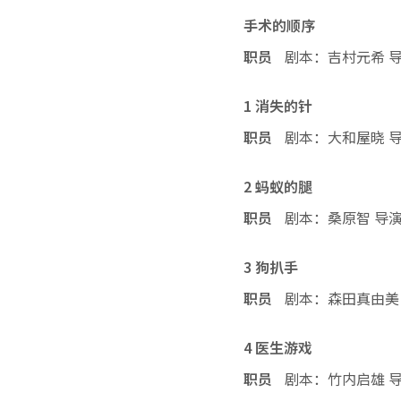
手术的顺序
职员
剧本：吉村元希 
1 消失的针
职员
剧本：大和屋晓 
2 蚂蚁的腿
职员
剧本：桑原智 导
3 狗扒手
职员
剧本：森田真由美
4 医生游戏
职员
剧本：竹内启雄 