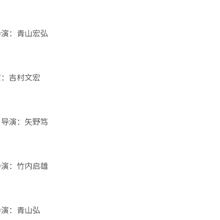
导演：青山宏弘
演：吉村文宏
 导演：矢野笃
导演：竹内启雄
导演：青山弘