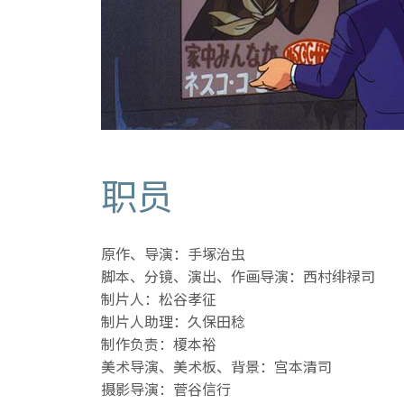
职员
原作、导演：手塚治虫
脚本、分镜、演出、作画导演：西村绯禄司
制片人：松谷孝征
制片人助理：久保田稔
制作负责：榎本裕
美术导演、美术板、背景：宫本清司
摄影导演：菅谷信行