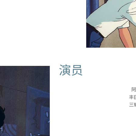
演员
丰
三