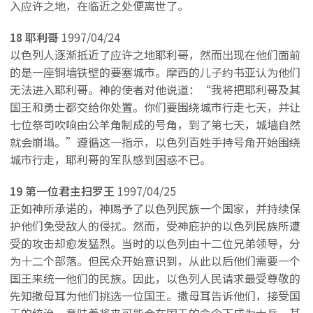
入应许之地，在临近之处便离世了。
18 耶利哥
1997/04/24
以色列人逐渐抵近了应许之地耶利哥，然而出现在他们面前
的是一座铜墙铁壁的要塞城市。摩西的儿子约书亚认为他们
无法进入耶利哥。神的使者对他说道：“我将把耶利哥及其
国王和勇士都交给你处置。你们要围绕城市行走七天，并让
七位祭司吹响由公羊角制成的号角，到了第七天，城墙自然
就会崩塌。”遵循这一指示，以色列百姓手持号角开始围绕
城市行走，耶利哥的军队感到困惑不已。
19 第一位君主扫罗王
1997/04/25
正如神所承诺的，神赐予了以色列民族一个国家，并持续保
护他们免受敌人的侵扰。然而，受神庇护的以色列民族所遭
受的攻击却愈发猛烈。当时的以色列由十二位兄弟领导，分
为十二个部落。但民众开始意识到，从此以后他们需要一个
国王来统一他们的民族。因此，以色列人民请求最受尊敬的
先知撒母耳为他们挑选一位国王。撒母耳告诉他们，接受国
王的统治，意味着将来可能会在国王的命令下成为士兵，甚