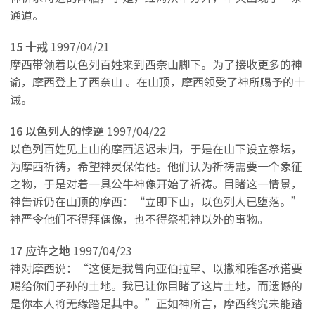
通道。
15 十戒
1997/04/21
摩西带领着以色列百姓来到西奈山脚下。为了接收更多的神
谕，摩西登上了西奈山 。在山顶，摩西领受了神所赐予的十
诫。
16 以色列人的悖逆
1997/04/22
以色列百姓见上山的摩西迟迟未归，于是在山下设立祭坛，
为摩西祈祷，希望神灵保佑他。他们认为祈祷需要一个象征
之物，于是对着一具公牛神像开始了祈祷。目睹这一情景，
神告诉仍在山顶的摩西：“立即下山，以色列人已堕落。”
神严令他们不得拜偶像，也不得祭祀神以外的事物。
17 应许之地
1997/04/23
神对摩西说：“这便是我曾向亚伯拉罕、以撒和雅各承诺要
赐给你们子孙的土地。我已让你目睹了这片土地，而遗憾的
是你本人将无缘踏足其中。”正如神所言，摩西终究未能踏