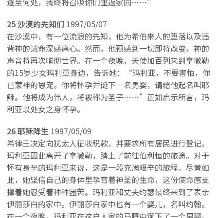
逐至何处，我终将召唤你们重返家园……”
25 沙漠的先知们
1997/05/07
在沙漠中，有一位流浪的先知，他为希伯来人的堕落以及违
背神的诫命深感痛心。然而，他预感到一切即将改变，神的
声音将再次响彻世界。在一个夜晚，天使加百列来到拿撒勒
的15岁少女玛利亚身边，告诉她：“玛利亚，不要害怕，你
已蒙神的恩宠。你将怀孕并诞下一名男婴，请给他起名叫耶
稣。他将成为伟人，将被称为圣子……”正如启示所言，玛
利亚以处女之身怀孕。
26 耶稣降生
1997/05/09
希律王决定向犹太人征收税款，并要求所有居民进行登记。
玛利亚因此离开了拿撒勒，踏上了前往伯利恒的旅途。对于
怀有身孕的玛利亚来说，这是一段充满艰辛的旅程。尽管如
此，她坚信自己的身体里孕育着神圣的生命，这份使命感支
撑着她忍受着种种困苦。玛利亚和丈夫约瑟最终来到了表亲
伊丽莎白的家中。伊丽莎白家中也有一个婴儿，名叫约翰。
在一个夜晚，玛利亚在这户人家的马厩中诞下了一个男婴。