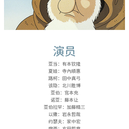
演员
亚当：有本钦隆
夏娃：寺內順惠
路柯：田中真弓
该隐：北川胜博
亚伯：宫本充
诺亚：藤本让
亚伯拉罕：加藤精三
以撒：岩永哲哉
约瑟夫：家中宏
摩西：玄田哲章