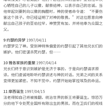
心牺牲自己的儿子以撒，献祭给神，以表示自己的忠诚。当
他举起剑要刺向以撒的胸膛时，神的使者命令道：“不要伤
害这个孩子。你已经证明了对神的敬畏。”对这位愿意向神
献出自己孩子的亚伯拉罕，神赞赏有加，并将他奉为众国之
父。
9 约瑟的异梦
1997/04/11
约瑟梦见了神。受到神特殊偏爱的约瑟引起了其他兄长们的
嫉妒。他们密谋杀死约瑟，但……
10 雅各家族的重聚
1997/04/14
兄长们终于意识到嫉妒是无济于事的，于是向约瑟请求原
谅。他们虔诚地聆听约瑟讲述与神的对话。兄弟之间的关系
变得更加紧密。不知不觉中，约瑟开始始掌控埃及的命运。
11 摩西诞生
1997/04/15
法老得知自己将被推翻，统治世界的新王将要诞生。惊恐万
分的他下令处死全国所有刚出生的男孩。而在卫兵们的视线