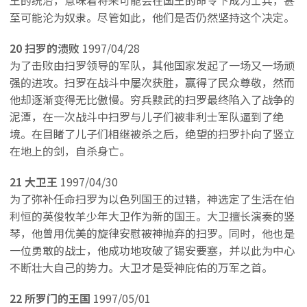
至可能沦为奴隶。尽管如此，他们是否仍然坚持这个决定。
20 扫罗的溃败
1997/04/28
为了击败由扫罗领导的军队，其他国家发起了一场又一场顽
强的进攻。扫罗在战斗中屡次获胜，赢得了民众尊敬，然而
他却逐渐变得无比傲慢。穷兵黩武的扫罗最终陷入了战争的
泥潭，在一次战斗中扫罗与儿子们被非利士军队逼到了绝
境。在目睹了儿子们相继被杀之后，绝望的扫罗扑向了竖立
在地上的剑，自杀身亡。
21 大卫王
1997/04/30
为了弥补任命扫罗为以色列国王的过错，神选定了生活在伯
利恒的英俊牧羊少年大卫作为新的国王。大卫擅长演奏的竖
琴，他曾用优美的旋律安慰被神抛弃的扫罗。同时，他也是
一位勇敢的战士，他成功地攻破了锡安要塞，并以此为中心
不断壮大自己的势力。大卫才是受神庇佑的万军之首。
22 所罗门的王国
1997/05/01