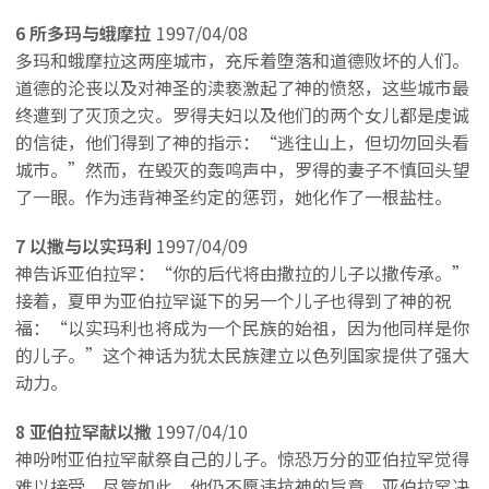
6 所多玛与蛾摩拉
1997/04/08
多玛和蛾摩拉这两座城市，充斥着堕落和道德败坏的人们。
道德的沦丧以及对神圣的渎亵激起了神的愤怒，这些城市最
终遭到了灭顶之灾。罗得夫妇以及他们的两个女儿都是虔诚
的信徒，他们得到了神的指示：“逃往山上，但切勿回头看
城市。”然而，在毁灭的轰鸣声中，罗得的妻子不慎回头望
了一眼。作为违背神圣约定的惩罚，她化作了一根盐柱。
7 以撒与以实玛利
1997/04/09
神告诉亚伯拉罕：“你的后代将由撒拉的儿子以撒传承。”
接着，夏甲为亚伯拉罕诞下的另一个儿子也得到了神的祝
福：“以实玛利也将成为一个民族的始祖，因为他同样是你
的儿子。”这个神话为犹太民族建立以色列国家提供了强大
动力。
8 亚伯拉罕献以撒
1997/04/10
神吩咐亚伯拉罕献祭自己的儿子。惊恐万分的亚伯拉罕觉得
难以接受。尽管如此，他仍不愿违抗神的旨意。亚伯拉罕决