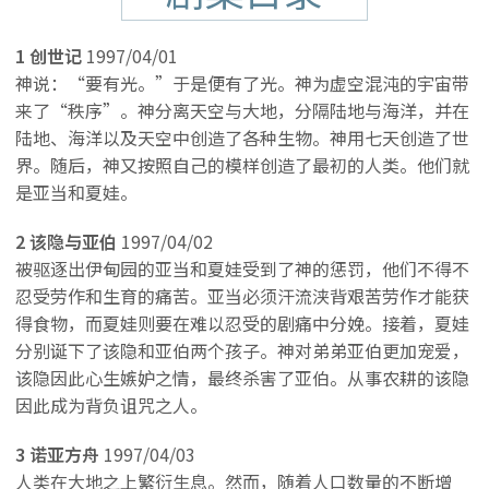
1 创世记
1997/04/01
神说：“要有光。”于是便有了光。神为虚空混沌的宇宙带
来了“秩序”。神分离天空与大地，分隔陆地与海洋，并在
陆地、海洋以及天空中创造了各种生物。神用七天创造了世
界。随后，神又按照自己的模样创造了最初的人类。他们就
是亚当和夏娃。
2 该隐与亚伯
1997/04/02
被驱逐出伊甸园的亚当和夏娃受到了神的惩罚，他们不得不
忍受劳作和生育的痛苦。亚当必须汗流浃背艰苦劳作才能获
得食物，而夏娃则要在难以忍受的剧痛中分娩。接着，夏娃
分别诞下了该隐和亚伯两个孩子。神对弟弟亚伯更加宠爱，
该隐因此心生嫉妒之情，最终杀害了亚伯。从事农耕的该隐
因此成为背负诅咒之人。
3 诺亚方舟
1997/04/03
人类在大地之上繁衍生息。然而，随着人口数量的不断增