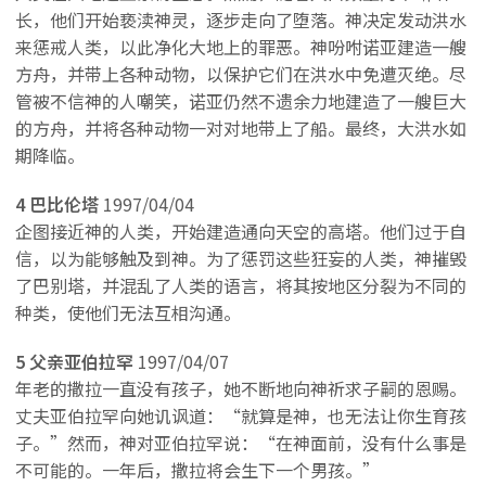
长，他们开始亵渎神灵，逐步走向了堕落。神决定发动洪水
来惩戒人类，以此净化大地上的罪恶。神吩咐诺亚建造一艘
方舟，并带上各种动物，以保护它们在洪水中免遭灭绝。尽
管被不信神的人嘲笑，诺亚仍然不遗余力地建造了一艘巨大
的方舟，并将各种动物一对对地带上了船。最终，大洪水如
期降临。
4 巴比伦塔
1997/04/04
企图接近神的人类，开始建造通向天空的高塔。他们过于自
信，以为能够触及到神。为了惩罚这些狂妄的人类，神摧毁
了巴别塔，并混乱了人类的语言，将其按地区分裂为不同的
种类，使他们无法互相沟通。
5 父亲亚伯拉罕
1997/04/07
年老的撒拉一直没有孩子，她不断地向神祈求子嗣的恩赐。
丈夫亚伯拉罕向她讥讽道：“就算是神，也无法让你生育孩
子。”然而，神对亚伯拉罕说：“在神面前，
没有什么事是
不可能的。一年后，撒拉将会生下一个男孩。”