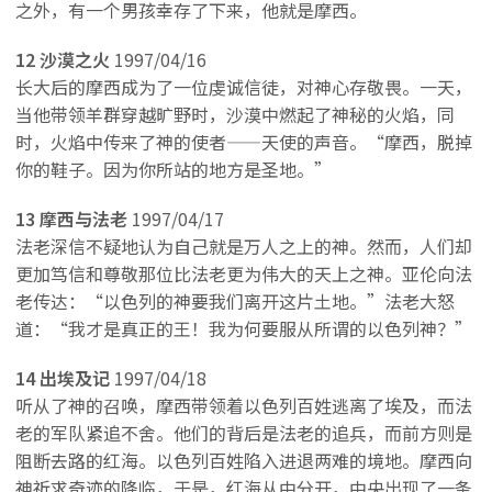
之外，有一个男孩幸存了下来，他就是摩西。
12 沙漠之火
1997/04/16
长大后的摩西成为了一位虔诚信徒，对神心存敬畏。一天，
当他带领羊群穿越旷野时，沙漠中燃起了神秘的火焰，同
时，火焰中传来了神的使者——天使的声音。“摩西，脱掉
你的鞋子。因为你所站的地方是圣地。”
13 摩西与法老
1997/04/17
法老深信不疑地认为自己就是万人之上的神。然而，人们却
更加笃信和尊敬那位比法老更为伟大的天上之神。亚伦向法
老传达：“以色列的神要我们离开这片土地。”法老大怒
道：“我才是真正的王！我为何要服从所谓的以色列神？”
14 出埃及记
1997/04/18
听从了神的召唤，摩西带领着以色列百姓逃离了埃及，而法
老的军队紧追不舍。他们的背后是法老的追兵，而前方则是
阻断去路的红海。以色列百姓陷入进退两难的境地。摩西向
神祈求奇迹的降临，于是，红海从中分开，中央出现了一条