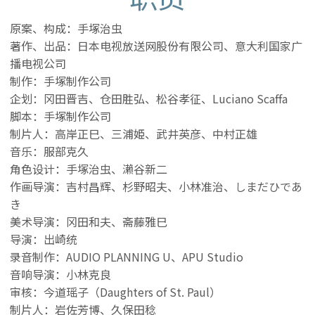
原案、构成：手塚治虫
著作、出品：日本电视放送网股份有限公司、意大利国家广
播电视公司
制作：手塚制作公司
企划：冈田晋吉、仓田胜弘、松谷孝征、Luciano Scaffa
脚本：手塚制作公司
制片人：高岸正巳、三浦姫、武井英彦、中村正雄
音乐：服部克久
角色设计：手塚治虫、濑谷新二
作画导演：吉村昌辉、杉野昭夫、小林准治、しまだひであ
き
美术导演：冈田和夫、斋藤雅巳
导演：出崎统
录音制作：AUDIO PLANNING U、APU Studio
音响导演：小林克良
审核：今道瑶子（Daughters of St. Paul）
制片人：岩佐芳博、久保田稔