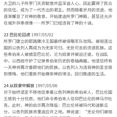
大卫的儿子所罗门天资聪慧并且深谙人心，因此赢得了民众
的信任，成为了一代杰出的君主。然而随着岁月的流逝，他
逐渐懈怠了对神的敬意，开始建造所罗门神殿，甚至还允许
在城外供奉偶像——所罗门已经违背了神的十诫。
23 巴比伦囚虏
1997/05/02
所罗门建立的耶路撒冷王国最终被侵略军队攻陷。被驱逐出
国的以色列人再成为为无家可归、无处可去的流浪民族。这
些希伯来人被掳至巴比伦，沦为奴隶并被迫迁徙。在战乱
中，以西结守护了记录希伯来历史的卷轴典籍。他坚信终有
一天神将再次眷顾他们的民族。以色列人为违背神的圣言感
到懊悔，他们重新开始尊崇神的律法，回归敬虔的生活。
24 从奴隶中解放
1997/05/06
对于始终坚定不移地信奉着以色列神的希伯来人，巴比伦国
王感到十分忧虑。他们命令希伯来人信仰巴比伦的神马尔杜
克。
此时，神的启示再次降临：巴比伦将被玛代和波斯瓜
分，以色列民族将重返应许之地。神说道：“无论你们被驱