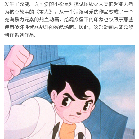
发生了改变。以可爱的小松鼠对抗试图毁灭人类的超能力者
为核心故事的《零人》，从一个活泼可爱的作品变成了一个
充满暴力元素的热血动画，给观众留下的印象也仅限于那些
使用破坏性武器战斗的残酷场面。因此，这部动画未能延续
制作系列作品。