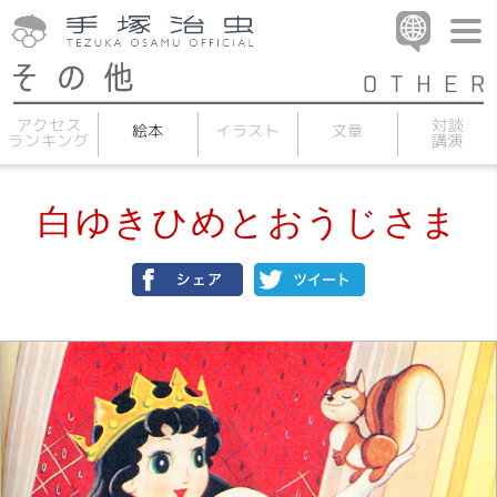
アクセス
対談
イラスト
絵本
文章
ランキング
講演
白ゆきひめとおうじさま