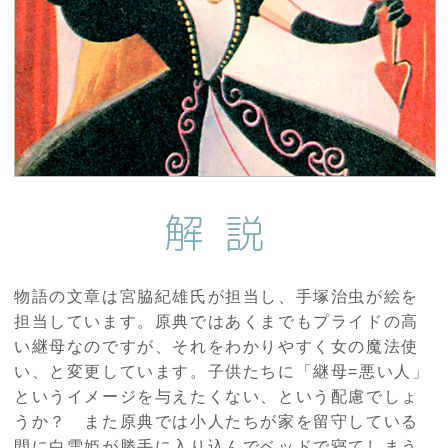
解説
物語の文章は宮脇紀雄氏が担当し、手塚治虫が絵を
担当しています。原典ではあくまでもプライドの高
い継母なのですが、それをわかりやすく女の魔法使
い、と変更しています。子供たちに「継母=悪い人」
というイメージを与えたくない、という配慮でしょ
うか？ また原典では小人たちが家を留守している
間に白雪姫が勝手に入り込んでベッドで寝てしまう