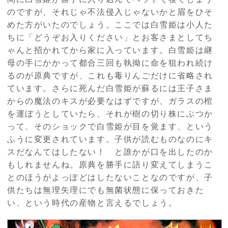
のですが、それじゃ不法侵入じゃないかと眉をひそ
めた方がいたのでしょう。ここでは白雪姫は小人た
ちに「どうぞお入りください」とお客さまとしてち
ゃんと招かれてから家に入っています。白雪姫は継
母の手にかかって都合三回も執拗に命を狙われ続け
るのが原典ですが、これも毒りんごだけに省略され
ています。さらに死んだ白雪姫が蘇るには王子さま
からの魔法のキスが必要なはずですが、ガラスの棺
を運ぼうとしていたら、それが樹の切り株にぶつか
って、そのショックで白雪姫が目を覚ます、という
ふうに変更されています。子供が読むものなのにキ
スだなんてはしたない！ と誰かが口を出したのか
もしれませんね。原典を勝手に語り変えてしまうこ
とのほうがよっぽどはしたないことなのですが、子
供たちは無理矢理にでも無菌状態に保っておきた
い、という時代の産物と言えるでしょう。