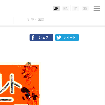
対談
・
講演